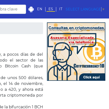
EN
ES
IT
SELECT LANGUAGE
▼
y, a pocos días de del
odo el sector de las
o Bitcoin Cash (que
o de unos 500 dólares,
, el 14 de noviembre,
o a 420, y ahora está
arta criptomoneda por
e la bifurcación 1 BCH