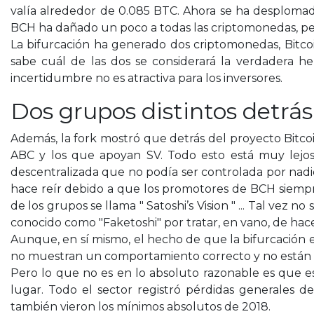
valía alrededor de 0.085 BTC. Ahora se ha desplomad
BCH ha dañado un poco a todas las criptomonedas, pe
La bifurcación ha generado dos criptomonedas, Bitcoin
sabe cuál de las dos se considerará la verdadera 
incertidumbre no es atractiva para los inversores.
Dos grupos distintos detrás
Además, la fork mostró que detrás del proyecto Bitcoi
ABC y los que apoyan SV. Todo esto está muy lejos
descentralizada que no podía ser controlada por nadie 
hace reír debido a que los promotores de BCH siempre
de los grupos se llama " Satoshi’s Vision " ... Tal vez
conocido como "Faketoshi" por tratar, en vano, de ha
Aunque, en sí mismo, el hecho de que la bifurcación 
no muestran un comportamiento correcto y no están 
Pero lo que no es en lo absoluto razonable es que e
lugar. Todo el sector registró pérdidas generales d
también vieron los mínimos absolutos de 2018.