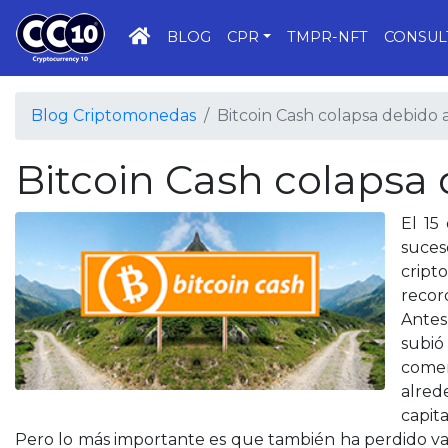
INICIO
BLOG
CPR
TMPR-NFT
CONSUL
Blog Criptomonedas
Bitcoin Cash colapsa debido a
Bitcoin Cash colapsa 
El 15
suces
crip
record
Antes
subió
comen
alred
capita
Pero lo más importante es que también ha perdido val