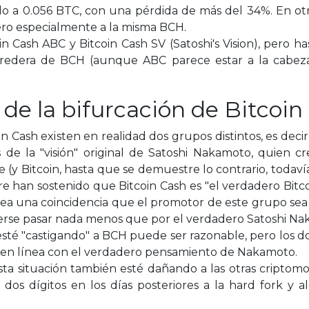
o a 0.056 BTC, con una pérdida de más del 34%. En otra
ro especialmente a la misma BCH.
 Cash ABC y Bitcoin Cash SV (Satoshi's Vision), pero ha
heredera de BCH (aunque ABC parece estar a la cabeza
 de la bifurcación de Bitcoin
n Cash existen en realidad dos grupos distintos, es deci
 de la "visión" original de Satoshi Nakamoto, quien 
(y Bitcoin, hasta que se demuestre lo contrario, todavía
 han sostenido que Bitcoin Cash es "el verdadero Bitco
 no sea una coincidencia que el promotor de este grupo se
cerse pasar nada menos que por el verdadero Satoshi Na
esté "castigando" a BCH puede ser razonable, pero los 
en línea con el verdadero pensamiento de Nakamoto.
sta situación también esté dañando a las otras cripto
e dos dígitos en los días posteriores a la hard fork y