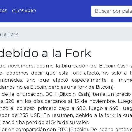
TAS
GLOSARIO
 la Fork
debido a la Fork
 de noviembre, ocurrió la bifurcación de Bitcoin Cash 
o, podemos decir que esta fork afectó, no solo a t
tomonedas, sino que afectó especialmente al mism
amos, no es Bitcoin, pero es una fork de Bitcoin).
 de la bifurcación, BCH (Bitcoin Cash) tenía un preci
 a 520 en los días cercanos al 15 de noviembre. Luego
zó el colapso: primero cayó a 480, luego a 440, lueg
edor de 235 USD. En resumen, debido a la fork, la cu
lización ha perdido el 54% de su valor.
or en comparación con BTC (Bitcoin). De hecho, antes d