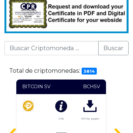
Buscar
Total de criptomonedas:
3814
BITCOIN SV
BCHSV
BI
Info
White paper