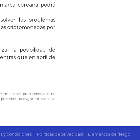
a marca coreana podrá
solver los problemas
las criptomonedas por
ar la posibilidad de
entras que en abril de
nformaciones proporcionadas no
u precisión no es garantizada. No
s y condiciones
Políticas de privacidad
Elementos de riesgo