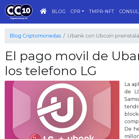
INICIO
BLOG
CPR
TMPR-NFT
CONSUL
Blog Criptomonedas
Ubank con Ubcoin preinstala
El pago movil de Uba
los telefono LG
La ap
de LG
Samsu
tendr
block
compr
De he
millo