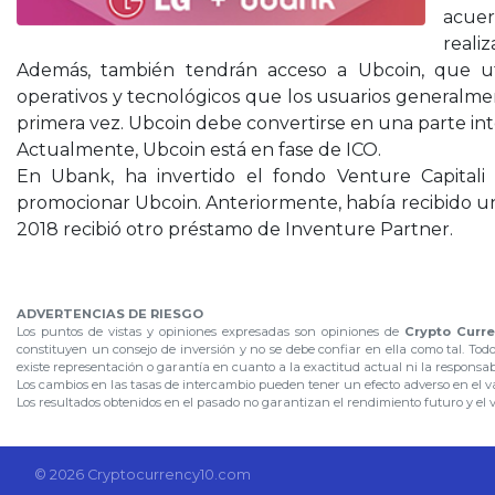
acuer
reali
Además, también tendrán acceso a Ubcoin, que uti
operativos y tecnológicos que los usuarios general
primera vez. Ubcoin debe convertirse en una parte inte
Actualmente, Ubcoin está en fase de ICO.
En Ubank, ha invertido el fondo Venture Capitali
promocionar Ubcoin. Anteriormente, había recibido una
2018 recibió otro préstamo de Inventure Partner.
.
ADVERTENCIAS DE RIESGO
Los puntos de vistas y opiniones expresadas son opiniones de
Crypto Curre
constituyen un consejo de inversión y no se debe confiar en ella como tal. Tod
existe representación o garantía en cuanto a la exactitud actual ni la responsa
Los cambios en las tasas de intercambio pueden tener un efecto adverso en el val
Los resultados obtenidos en el pasado no garantizan el rendimiento futuro y el 
© 2026 Cryptocurrency10.com