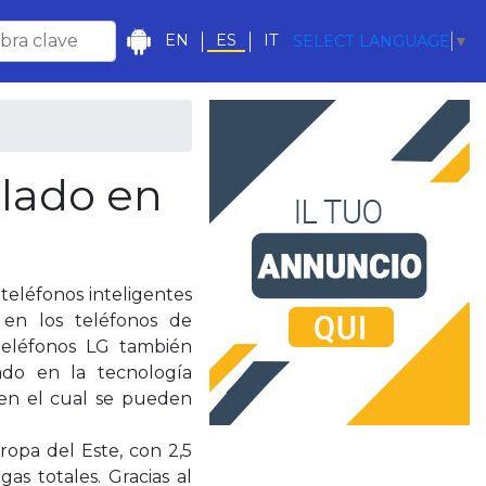
EN
ES
IT
SELECT LANGUAGE
▼
alado en
teléfonos inteligentes
 en los teléfonos de
teléfonos LG también
ado en la tecnología
 en el cual se pueden
ropa del Este, con 2,5
as totales. Gracias al