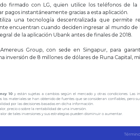
do firmado con LG, quien utilice los teléfonos de l
zar pagos instantáneamente gracias a esta aplicación.
liza una tecnología descentralizada que permite re
mente encuentran cuando deciden ingresar al mundo de 
gral de la aplicación Ubank antes de finales de 2018.
 Amereus Group, con sede en Singapur, para garantiz
 inversión de 8 millones de dólares de Runa Capital, mi
ncy 10
y están sujetas a cambios según el mercado y otras condiciones. Las i
os los materiales se han obtenido de fuentes que se consideran confiables, pero s
bilidad por las decisiones basadas en dicha información.
or, precio o sobre la rentabilidad de una inversión.
valor de tales inversiones y sus estrategias pueden disminuir o aumentar.
Término