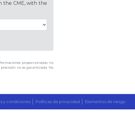
on the CME, with the
nformaciones proporcionadas no
u precisión no es garantizada. No
s y condiciones
Políticas de privacidad
Elementos de riesgo