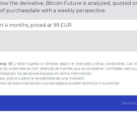
ollow the derivative, Bitcoin Future is analyzed, quoted 
 of purchase/sale with a weekly perspective.
ncy 10
y están sujetas a cambios según el mercado y otras condiciones. Las i
os los materiales se han obtenido de fuentes que se consideran confiables, pero s
bilidad por las decisiones basadas en dicha información.
or, precio o sobre la rentabilidad de una inversión.
valor de tales inversiones y sus estrategias pueden disminuir o aumentar.
Término