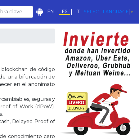
EN
ES
IT
SELECT LANGUAGE
▼
 blockchan de código
 de una bifurcación de
necer en el anonimato
rcambiables, seguras y
Proof of Work (dPoW).
s.
cash, Delayed Proof of
 de conocimiento cero