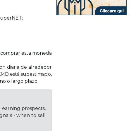
 SuperNET;
le comprar esta moneda
ón diaria de alrededor
e KMD está subestimado,
o o largo plazo.
h earning prospects,
gnals - when to sell