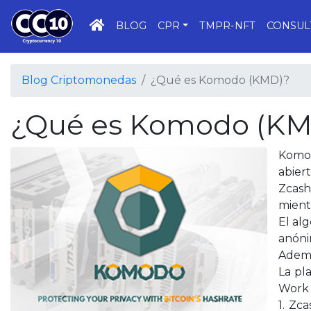
INICIO
BLOG
CPR
TMPR-NFT
CONSUL
Blog Criptomonedas
¿Qué es Komodo (KMD)?
¿Qué es Komodo (KM
Komod
abier
Zcash
mient
El al
anóni
Ademá
La pl
Work 
1. Zc