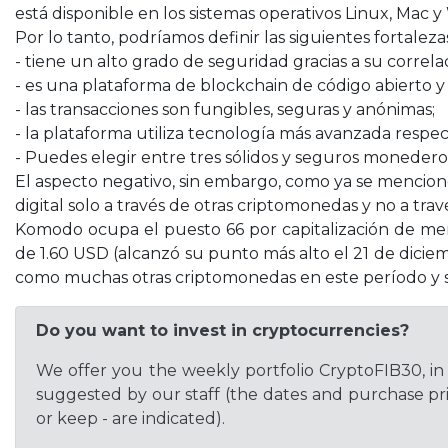
está disponible en los sistemas operativos Linux, Mac 
Por lo tanto, podríamos definir las siguientes fortale
- tiene un alto grado de seguridad gracias a su corre
- es una plataforma de blockchain de código abierto y
- las transacciones son fungibles, seguras y anónimas;
- la plataforma utiliza tecnología más avanzada respec
- Puedes elegir entre tres sólidos y seguros moneder
El aspecto negativo, sin embargo, como ya se mencio
digital solo a través de otras criptomonedas y no a tra
Komodo ocupa el puesto 66 por capitalización de mer
de 1.60 USD (alcanzó su punto más alto el 21 de diciem
como muchas otras criptomonedas en este período y si
Do you want to invest in cryptocurrencies?
We offer you the weekly portfolio CryptoFIB30, in 
suggested by our staff (the dates and purchase pric
or keep - are indicated).