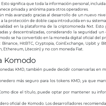
 Esto significa que toda la información personal, incluida 
manece privada y anónima para otros operadores.
ún más avanzado gracias al desarrollo de un nuevo nive
 la protección de doble capa introducida en su sistema 
lidad en la plataforma de la criptomoneda Nxt. Esto p
zadas y descentralizadas, considerando la seguridad u
odo se ha convertido en la moneda digital oficial del 
Binance, HitBTC, Cryptopia, CoinExchange, Upbit y Bit
oin, Ethereum, Litecoin) y no con moneda Fiat.
ra Komodo
monedas KMD, también puede decidir conservarlas en m
monedero más seguro para los tokens KMD, ya que mant
Como dice el título, puede optar por mantener su info
ero oficial de Komodo. Los desarrolladores recomiendan 