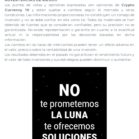
ADVERTENCIAS DE RIESGO
Los puntos de vistas y opiniones expresadas son opiniones de
Crypto
Currency 10
y están sujetas a cambios según el mercado y otras
condiciones. Las informaciones proporcionadas no constituyen un consejo de
inversión y no se debe confiar en ella como tal. Todos los materiales se han
obtenido de fuentes que se consideran confiables, pero su precisión no es
garantizada. No existe representación o garantía en cuanto a la exactitud
actual ni la responsabilidad por las decisiones basadas en dicha
información.
Los cambios en las tasas de intercambio pueden tener un efecto adverso en
el valor, precio o sobre la rentabilidad de una inversión.
Los resultados obtenidos en el pasado no garantizan el rendimiento futuro y
el valor de tales inversiones y sus estrategias pueden disminuir o aumentar.