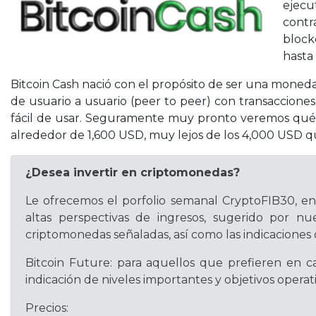
ejecu
contr
block
hasta
Bitcoin Cash nació con el propósito de ser una moneda
de usuario a usuario (peer to peer) con transaccione
fácil de usar. Seguramente muy pronto veremos qué s
alrededor de 1,600 USD, muy lejos de los 4,000 USD q
¿Desea invertir en criptomonedas?
Le ofrecemos el porfolio semanal CryptoFIB30, e
altas perspectivas de ingresos, sugerido por nue
criptomonedas señaladas, así como las indicaciones 
Bitcoin Future: para aquellos que prefieren en ca
indicación de niveles importantes y objetivos oper
Precios: