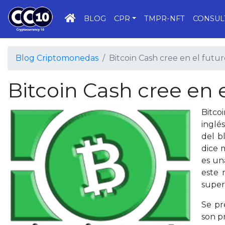
INICIO
BLOG
CPR
TMPR-NFT
CONSUL
Blog Criptomonedas
Bitcoin Cash cree en el futu
Bitcoin Cash cree en e
Bitco
inglé
del b
dice 
es un
este 
super
Se pr
son p