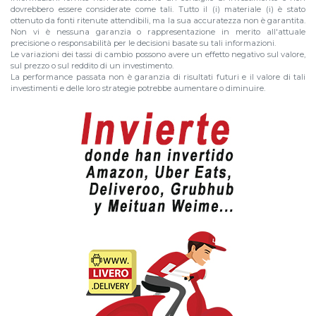
dovrebbero essere considerate come tali. Tutto il (i) materiale (i) è stato
ottenuto da fonti ritenute attendibili, ma la sua accuratezza non è garantita.
Non vi è nessuna garanzia o rappresentazione in merito all'attuale
precisione o responsabilità per le decisioni basate su tali informazioni.
Le variazioni dei tassi di cambio possono avere un effetto negativo sul valore,
sul prezzo o sul reddito di un investimento.
La performance passata non è garanzia di risultati futuri e il valore di tali
investimenti e delle loro strategie potrebbe aumentare o diminuire.