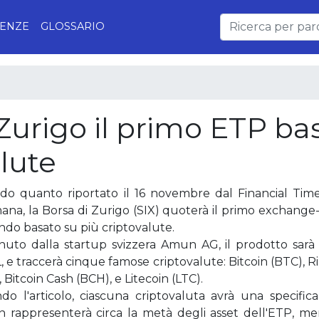
ENZE
GLOSSARIO
i Zurigo il primo ETP ba
alute
do quanto riportato il 16 novembre dal Financial Time
mana, la Borsa di Zurigo (SIX) quoterà il primo exchang
ndo basato su più criptovalute.
nuto dalla startup svizzera Amun AG, il prodotto sarà 
 e traccerà cinque famose criptovalute: Bitcoin (BTC), 
 Bitcoin Cash (BCH), e Litecoin (LTC).
do l'articolo, ciascuna criptovaluta avrà una specific
in rappresenterà circa la metà degli asset dell'ETP, m