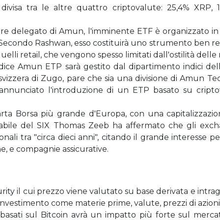
 divisa tra le altre quattro criptovalute: 25,4% XRP,
e delegato di Amun, l'imminente ETF è organizzato in 
i. Secondo Rashwan, esso costituirà uno strumento ben reg
 quelli retail, che vengono spesso limitati dall'ostilità del
ndice Amun ETP sarà gestito dal dipartimento indici del
 svizzera di Zugo, pare che sia una divisione di Amun Te
nnunciato l'introduzione di un ETP basato su criptova
uarta Borsa più grande d'Europa, con una capitalizzazi
nsabile del SIX Thomas Zeeb ha affermato che gli excha
ali tra "circa dieci anni", citando il grande interesse p
e, e compagnie assicurative.
ty il cui prezzo viene valutato su base derivata e intragi
investimento come materie prime, valute, prezzi di azioni o
asati sul Bitcoin avrà un impatto più forte sul mercato