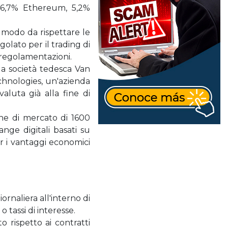
 16,7% Ethereum, 5,2%
modo da rispettare le
olato per il trading di
le regolamentazioni.
la società tedesca Van
chnologies, un'azienda
luta già alla fine di
one di mercato di 1600
nge digitali basati su
er i vantaggi economici
ornaliera all'interno di
 tassi di interesse.
 rispetto ai contratti