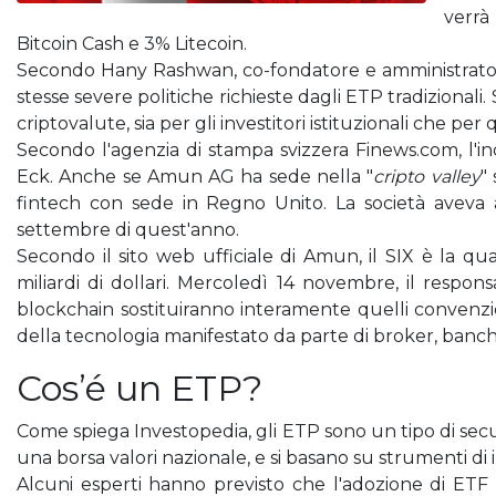
verrà
Bitcoin Cash e 3% Litecoin.
Secondo Hany Rashwan, co-fondatore e amministrator
stesse severe politiche richieste dagli ETP tradizional
criptovalute, sia per gli investitori istituzionali che per
Secondo l'agenzia di stampa svizzera Finews.com, l'i
Eck. Anche se Amun AG ha sede nella "
cripto valley
"
fintech con sede in Regno Unito. La società aveva a
settembre di quest'anno.
Secondo il sito web ufficiale di Amun, il SIX è la q
miliardi di dollari. Mercoledì 14 novembre, il respo
blockchain sostituiranno interamente quelli convenzion
della tecnologia manifestato da parte di broker, banch
Cos’é un ETP?
Come spiega Investopedia, gli ETP sono un tipo di securi
una borsa valori nazionale, e si basano su strumenti di 
Alcuni esperti hanno previsto che l'adozione di ETF b