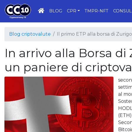
HOME
BLOG
CPR
TMPR-NFT
CONSUL
Blog criptovalute
Il primo ETP alla borsa di Zurigo
In arrivo alla Borsa d
un paniere di criptov
secon
setti
al mo
Soste
HODL,
(ETH),
Secon
Bitco