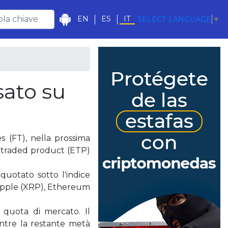
EN
ES
IT
SELECT LANGUAGE
▼
sato su
s (FT), nella prossima
e-traded product (ETP)
quotato sotto l'indice
Ripple (XRP), Ethereum
a quota di mercato. Il
entre la restante metà