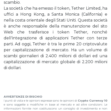
scambio.
La società che ha emesso il token, Tether Limited, ha
uffici a Hong Kong, a Santa Monica (California) e
nella costa orientale degli Stati Uniti. Questa società
è anche responsabile della manutenzione del sito
Web che trasferisce i token Tether, nonché
dell'integrazione di applicazioni Tether con terze
parti. Ad oggi, Tether è tra le prime 20 criptovalute
per capitalizzazione di mercato. Ha un volume di
scambi giornalieri di 2.400 milioni di dollari ed una
capitalizzazione di mercato globale di 2.200 milioni
di dollari.
AVVERTENZE DI RISCHIO
I punti di vista e le opinioni espresse sono le opinioni di
Crypto Currency 10
e sono soggette a modifiche in base al mercato e ad altre condizioni. Le
informazioni fornite non costituiscono un consiglio di investimento e non