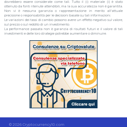
dovrebbero essere considerate come tali. Tutto il (i) materiale (i) è stato
ottenuto da fonti ritenute attendibili, ma la sua accuratezza non è garantita.
Non vi è nessuna garanzia o rappresentazione in merito all'attuale
precisione o responsabilità per le decisioni basate su tali informazioni.
Le variazioni dei tassi di cambio possono avere un effetto negativo sul valore,
sul prezzo o sul reddito di un investimento.
La performance passata non è garanzia di risultati futuri e il valore di tali
investimenti e delle loro strategie potrebbe aumentare o diminuire.
© 2026 Cryptocurrency10.com