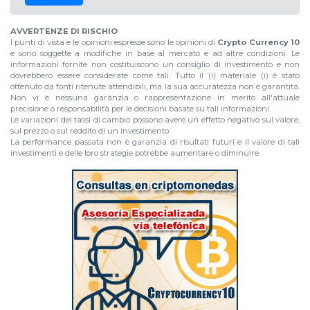
AVVERTENZE DI RISCHIO
I punti di vista e le opinioni espresse sono le opinioni di
Crypto Currency 10
e sono soggette a modifiche in base al mercato e ad altre condizioni. Le
informazioni fornite non costituiscono un consiglio di investimento e non
dovrebbero essere considerate come tali. Tutto il (i) materiale (i) è stato
ottenuto da fonti ritenute attendibili, ma la sua accuratezza non è garantita.
Non vi è nessuna garanzia o rappresentazione in merito all'attuale
precisione o responsabilità per le decisioni basate su tali informazioni.
Le variazioni dei tassi di cambio possono avere un effetto negativo sul valore,
sul prezzo o sul reddito di un investimento.
La performance passata non è garanzia di risultati futuri e il valore di tali
investimenti e delle loro strategie potrebbe aumentare o diminuire.