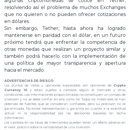
algunas criptomonedas se cotice en Tether,
resolviendo así el problema de muchos Exchanges
que no quieren o no pueden ofrecer cotizaciones
en dólares.
Sin embargo, Tether, hasta ahora ha logrado
mantenerse en paridad con el dólar, en un futuro
próximo tendrá que enfrentar la competencia de
otras monedas que realizan un proyecto similar y
también podrá hacerlo con la implementación de
una política de mayor transparencia y apertura
hacia el mercado.
ADVERTENCIAS DE RIESGO
Los puntos de vistas y opiniones expresadas son opiniones de
Crypto
Currency 10
y están sujetas a cambios según el mercado y otras
condiciones. Las informaciones proporcionadas no constituyen un consejo de
inversión y no se debe confiar en ella como tal. Todos los materiales se han
obtenido de fuentes que se consideran confiables, pero su precisión no es
garantizada. No existe representación o garantía en cuanto a la exactitud
actual ni la responsabilidad por las decisiones basadas en dicha
información.
Los cambios en las tasas de intercambio pueden tener un efecto adverso en
el valor, precio o sobre la rentabilidad de una inversión.