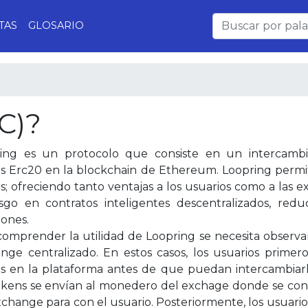
TAS
GLOSARIO
C)?
ing es un protocolo que consiste en un intercambi
s Erc20 en la blockchain de Ethereum. Loopring permit
s; ofreciendo tanto ventajas a los usuarios como a las e
esgo en contratos inteligentes descentralizados, red
iones.
comprender la utilidad de Loopring se necesita observ
nge centralizado. En estos casos, los usuarios primer
s en la plataforma antes de que puedan intercambiarlo
okens se envían al monedero del exchage donde se co
xchange para con el usuario. Posteriormente, los usuario