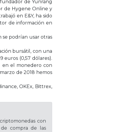
cofundador de Yunrang
or de Hygene Online y
rabajó en E&Y, ha sido
ctor de información en
 se podrían usar otras
ción bursátil, con una
 euros (0,57 dólares).
la en el monedero con
de marzo de 2018 hemos
inance, OKEx, Bittrex,
 criptomonedas con
os de compra de las