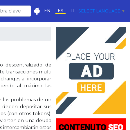
EN
ES
IT
SELECT LANGUAGE
▼
o descentralizado de
e transacciones multi
xchanges al incorporar
uciendo al máximo las
ar los problemas de un
o deben depositar sus
s (con otros tokens).
nvierten en una deuda
s intercambiarán estos