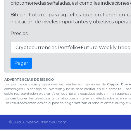
criptomonedas señaladas, así como las indicaciones 
Bitcoin Future: para aquellos que prefieren en ca
indicación de niveles importantes y objetivos oper
Precios:
Pagar
ADVERTENCIAS DE RIESGO
Los puntos de vistas y opiniones expresadas son opiniones de
Crypto Curre
constituyen un consejo de inversión y no se debe confiar en ella como tal. Tod
existe representación o garantía en cuanto a la exactitud actual ni la responsa
Los cambios en las tasas de intercambio pueden tener un efecto adverso en el val
Los resultados obtenidos en el pasado no garantizan el rendimiento futuro y el 
© 2026 Cryptocurrency10.com