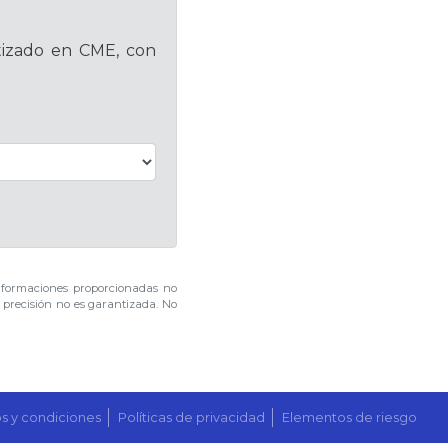
otizado en CME, con
nformaciones proporcionadas no
u precisión no es garantizada. No
s y condiciones
Políticas de privacidad
Elementos de riesgo