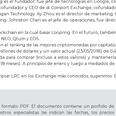
 es el fundador; fue jefe de tecnologías en Google, 
m, cofundador y CEO de di Coinport Exchange, cofundad
ngan Technology. Ay Zhou es el director de marketing, t
ing. Johnston Chen es el jefe de operaciones, fue dire
chain en la cual basar Loopring. En el futuro, también
mo NEO, Qtum y EOS.
 el ranking de las mejores criptomonedas por capitaliza
lones de dólares y un valor actual (23/05/2018) de 0,49
da para comprar (incluso a estos valores) y mantener
9-18 meses). A principios de enero y luego a mediados 
mprar LRC en los Exchange más conocidos; sugerimos: B
n formato PDF. El documento contiene un porfolio de
stros especialistas (se indican las fechas, los preci