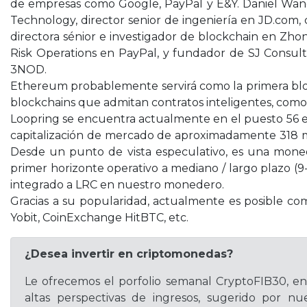
de empresas como Google, PayPal y E&Y. Daniel Wang
Technology, director senior de ingeniería en JD.co
directora sénior e investigador de blockchain en Zho
Risk Operations en PayPal, y fundador de SJ Consult
3NOD.
Ethereum probablemente servirá como la primera block
blockchains que admitan contratos inteligentes, co
Loopring se encuentra actualmente en el puesto 56 en
capitalización de mercado de aproximadamente 318 mil
Desde un punto de vista especulativo, es una mone
primer horizonte operativo a mediano / largo plazo (
integrado a LRC en nuestro monedero.
Gracias a su popularidad, actualmente es posible co
Yobit, CoinExchange HitBTC, etc.
¿Desea invertir en criptomonedas?
Le ofrecemos el porfolio semanal CryptoFIB30, e
altas perspectivas de ingresos, sugerido por nue