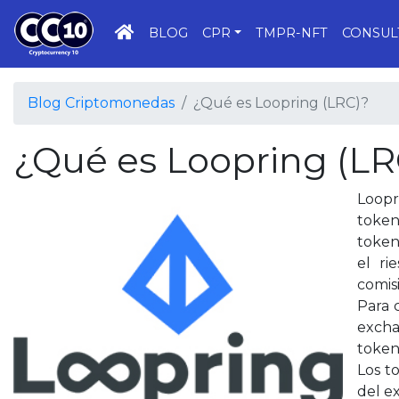
INICIO
BLOG
CPR
TMPR-NFT
CONSUL
Blog Criptomonedas
¿Qué es Loopring (LRC)?
¿Qué es Loopring (LR
Loopr
token
token
el ri
comis
Para 
excha
token
Los t
del e