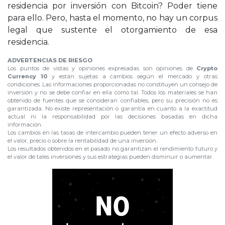
residencia por inversión con Bitcoin? Poder tiene
para ello. Pero, hasta el momento, no hay un corpus
legal que sustente el otorgamiento de esa
residencia.
ADVERTENCIAS DE RIESGO
Los puntos de vistas y opiniones expresadas son opiniones de
Crypto
Currency 10
y están sujetas a cambios según el mercado y otras
condiciones. Las informaciones proporcionadas no constituyen un consejo de
inversión y no se debe confiar en ella como tal. Todos los materiales se han
obtenido de fuentes que se consideran confiables, pero su precisión no es
garantizada. No existe representación o garantía en cuanto a la exactitud
actual ni la responsabilidad por las decisiones basadas en dicha
información.
Los cambios en las tasas de intercambio pueden tener un efecto adverso en
el valor, precio o sobre la rentabilidad de una inversión.
Los resultados obtenidos en el pasado no garantizan el rendimiento futuro y
el valor de tales inversiones y sus estrategias pueden disminuir o aumentar.