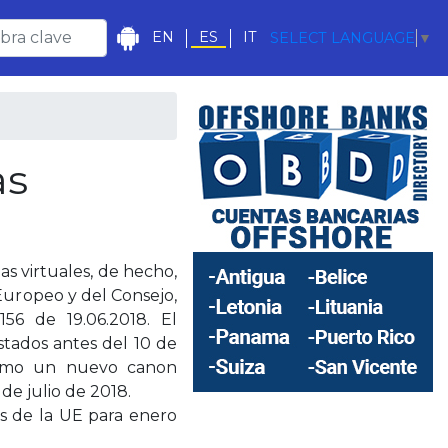
EN
ES
IT
SELECT LANGUAGE
▼
as
s virtuales, de hecho,
Europeo y del Consejo,
56 de 19.06.2018. El
tados antes del 10 de
como un nuevo canon
de julio de 2018.
s de la UE para enero