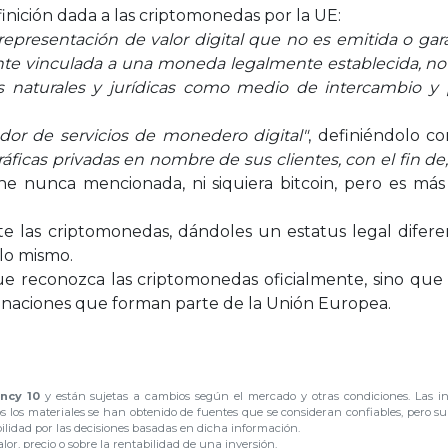
finición dada a las criptomonedas por la UE:
representación de valor digital que no es emitida o ga
nte vinculada a una moneda legalmente establecida, no 
 naturales y jurídicas como medio de intercambio y p
dor de servicios de monedero digital"
, definiéndolo 
áficas privadas en nombre de sus clientes, con el fin de,
ne nunca mencionada, ni siquiera bitcoin, pero es má
e las criptomonedas, dándoles un estatus legal difere
 lo mismo.
ue reconozca las criptomonedas oficialmente, sino que
ás naciones que forman parte de la Unión Europea.
ncy 10
y están sujetas a cambios según el mercado y otras condiciones. Las i
os los materiales se han obtenido de fuentes que se consideran confiables, pero s
bilidad por las decisiones basadas en dicha información.
or, precio o sobre la rentabilidad de una inversión.