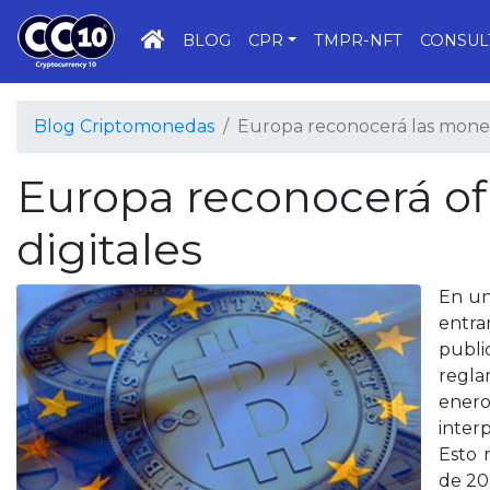
INICIO
BLOG
CPR
TMPR-NFT
CONSUL
Blog Criptomonedas
Europa reconocerá las moned
Europa reconocerá of
digitales
En un
entra
publi
regla
enero
interp
Esto 
de 20