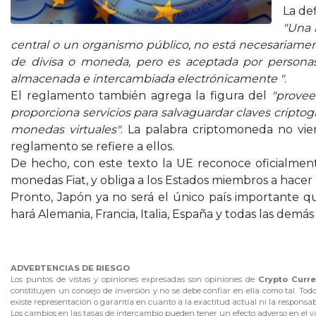
La de
"Una 
central o un organismo público, no está necesariame
de divisa o moneda, pero es aceptada por personas
almacenada e intercambiada electrónicamente "
.
El reglamento también agrega la figura del
"provee
proporciona servicios para salvaguardar claves criptogr
monedas virtuales"
. La palabra criptomoneda no vie
reglamento se refiere a ellos.
De hecho, con este texto la UE reconoce oficialment
monedas Fiat, y obliga a los Estados miembros a hacer
Pronto, Japón ya no será el único país importante q
hará Alemania, Francia, Italia, España y todas las dem
.
ADVERTENCIAS DE RIESGO
Los puntos de vistas y opiniones expresadas son opiniones de
Crypto Curre
constituyen un consejo de inversión y no se debe confiar en ella como tal. Tod
existe representación o garantía en cuanto a la exactitud actual ni la responsa
Los cambios en las tasas de intercambio pueden tener un efecto adverso en el val