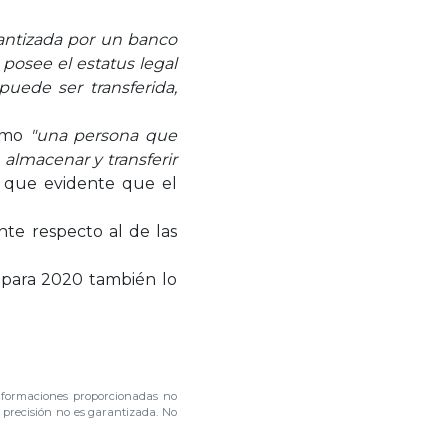
rantizada por un banco
posee el estatus legal
uede ser transferida,
como
"una persona que
 almacenar y transferir
s que evidente que el
nte respecto al de las
 para 2020 también lo
nformaciones proporcionadas no
u precisión no es garantizada. No